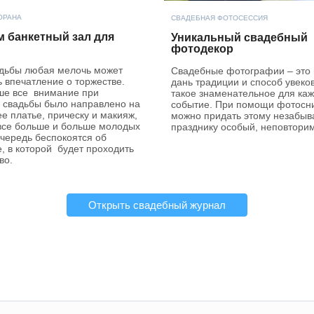
ОРАНА
СВАДЕБНАЯ ФОТОСЕССИЯ
м банкетный зал для
Уникальный свадебный
фотодекор
адьбы любая мелочь может
Свадебные фотографии – это 
 впечатление о торжестве.
дань традиции и способ увеко
ше все внимание при
такое знаменательное для ка
е свадьбы было направлено на
событие. При помощи фотосн
ее платье, прическу и макияж,
можно придать этому незабы
 все больше и больше молодых
празднику особый, неповтори
очередь беспокоятся об
, в которой будет проходить
во.
Открыть свадебный журнал