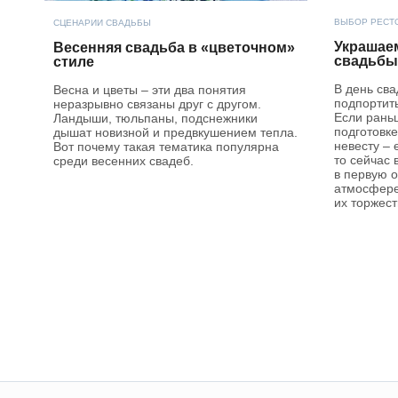
ВЫБОР РЕСТ
СЦЕНАРИИ СВАДЬБЫ
Украшае
Весенняя свадьба в «цветочном»
свадьбы
стиле
В день св
Весна и цветы – эти два понятия
подпортить
неразрывно связаны друг с другом.
Если рань
Ландыши, тюльпаны, подснежники
подготовк
дышат новизной и предвкушением тепла.
невесту – 
Вот почему такая тематика популярна
то сейчас
среди весенних свадеб.
в первую 
атмосфере
их торжест