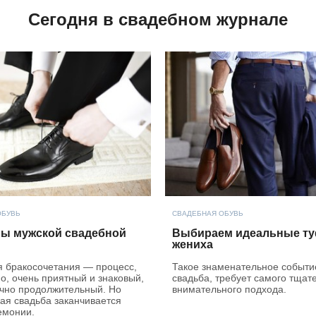
Сегодня в свадебном журнале
ОБУВЬ
СВАДЕБНАЯ ОБУВЬ
ы мужской свадебной
Выбираем идеальные т
жениха
 бракосочетания — процесс,
Такое знаменательное событие
о, очень приятный и знаковый,
свадьба, требует самого тщат
очно продолжительный. Но
внимательного подхода.
ая свадьба заканчивается
емонии.