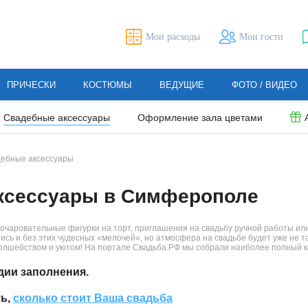
Мои расходы
Мои гости
ПРИЧЕСКИ
КОСТЮМЫ
ВЕДУЩИЕ
ФОТО / ВИДЕО
Свадебные аксессуары
Оформление зала цветами
ебные аксессуары
ксессуары в Симферополе
к очаровательные фигурки на торт, приглашения на свадьбу ручной работы 
ись и без этих чудесных «мелочей», но атмосфера на свадьбе будет уже не т
олшебством и уютом! На портале Свадьба.РФ мы собрали наиболее полный ка
дии заполнения.
ть,
сколько стоит Ваша свадьба