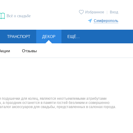
Избранное
|
Вход
Всё о свадьбе
Симферополь
ТРАНСПОРТ
ДЕКОР
ЕЩЁ...
Акции
Отзывы
или подушечки для колец, являются неотъемлемыми атрибутами
а, а праздник останется в памяти гостей безликим и совершенно
талог аксессуаров для свадьбы, представленных в салонах города.